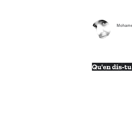
Moham
Qu'en dis-tu 