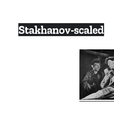
Skip
to
content
Stakhanov-scaled