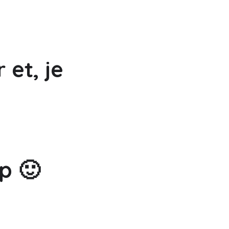
 et, je
p 🙂