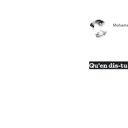
Moham
Qu'en dis-tu 