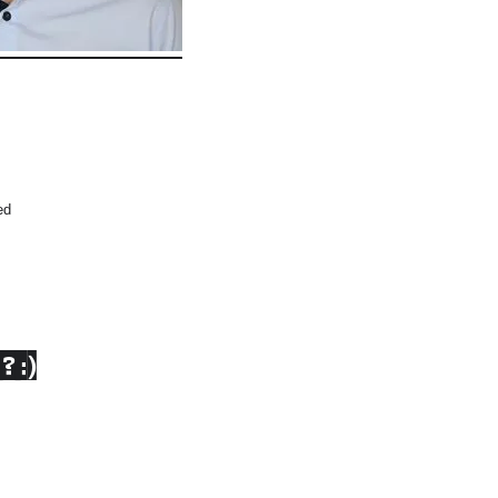
ed
? :)