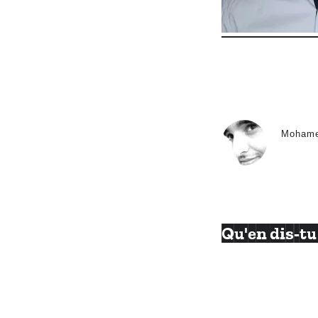
Moham
Qu'en dis-tu 