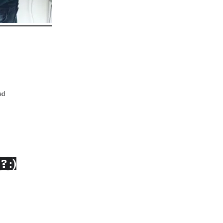
ed
? :)