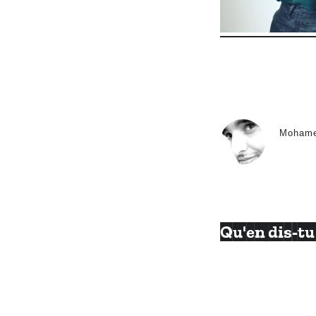
Moham
Qu'en dis-tu 