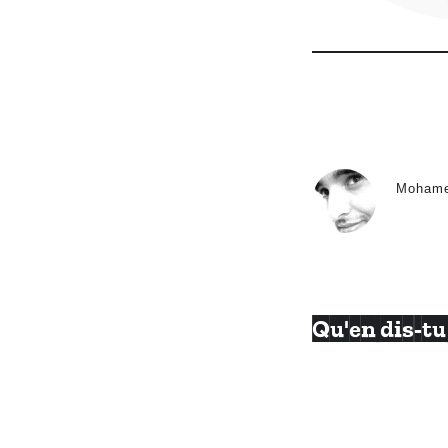
Moham
Qu'en dis-tu 