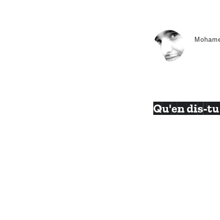
Moham
Qu'en dis-tu 