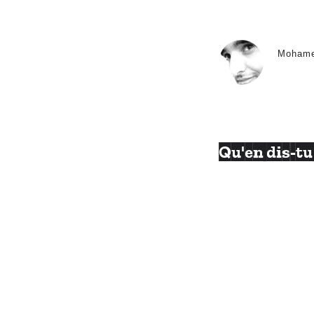
Moham
Qu'en dis-tu 