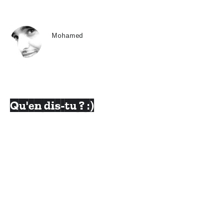
Mohamed
Qu'en dis-tu ? :)