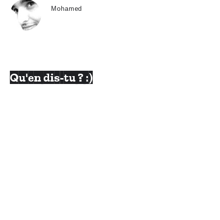
Mohamed
Qu'en dis-tu ? :)