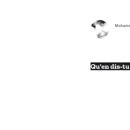
Moham
Qu'en dis-tu 