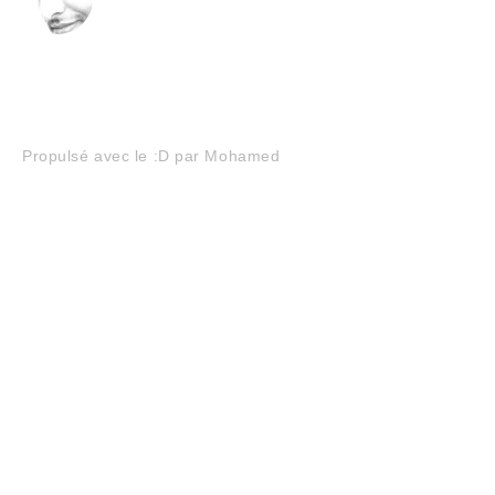
Navigation
Propulsé avec le :D par Mohamed
de
l’article