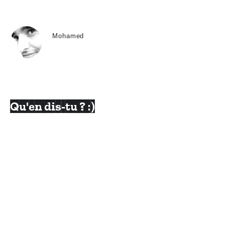
Mohamed
Qu'en dis-tu ? :)