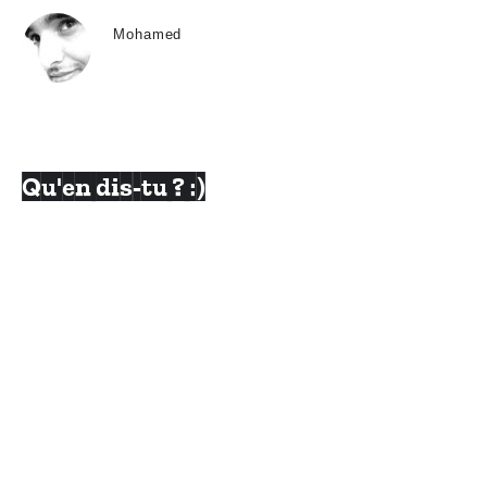
Mohamed
Qu'en dis-tu ? :)