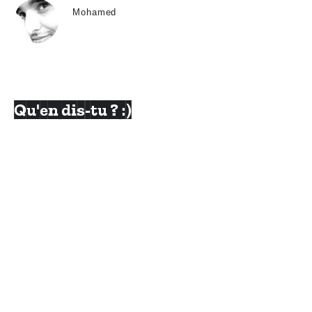
Mohamed
Qu'en dis-tu ? :)