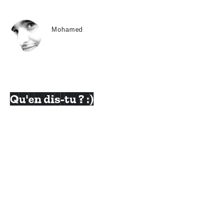
Mohamed
Qu'en dis-tu ? :)