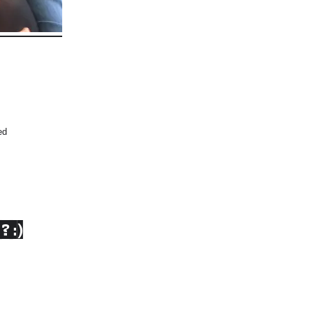
ed
? :)