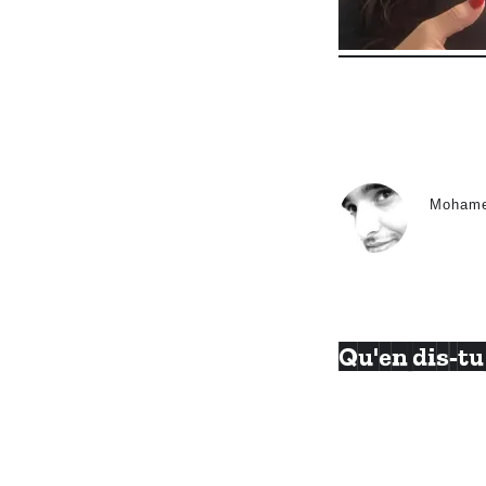
Moham
Qu'en dis-tu 