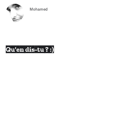
Mohamed
Qu'en dis-tu ? :)