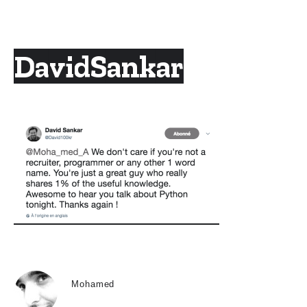
Skip
to
content
DavidSankar
Mohamed