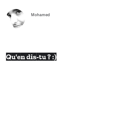
Mohamed
Qu'en dis-tu ? :)