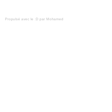
Navigation
Propulsé avec le :D par Mohamed
de
l’article