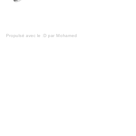
Navigation
Propulsé avec le :D par Mohamed
de
l’article