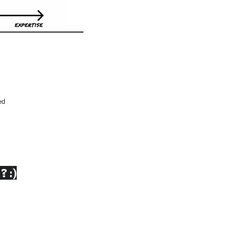
ed
? :)