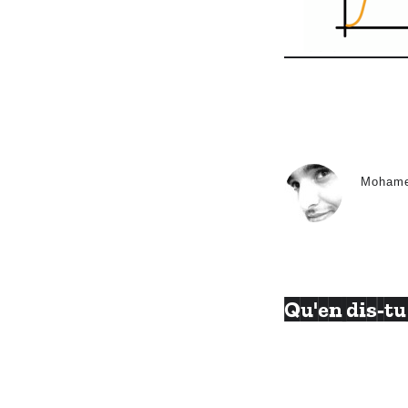
Moham
Qu'en dis-tu 