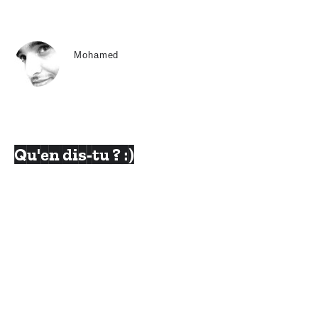
Mohamed
Qu'en dis-tu ? :)