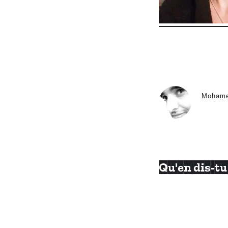
Moham
Qu'en dis-tu 