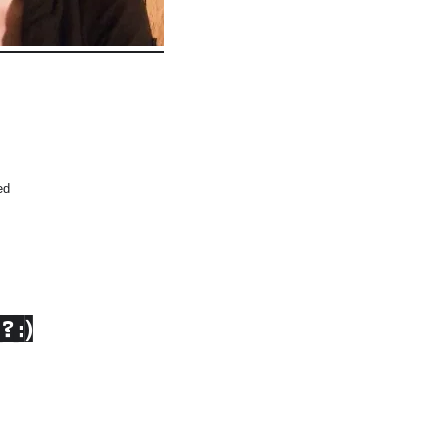
ed
? :)