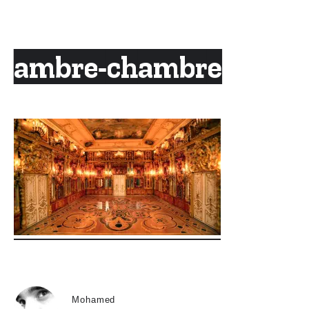
Skip
to
content
ambre-chambre
Mohamed