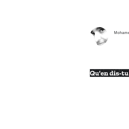
Moham
Qu'en dis-tu 