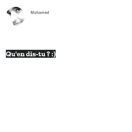
Mohamed
Qu'en dis-tu ? :)